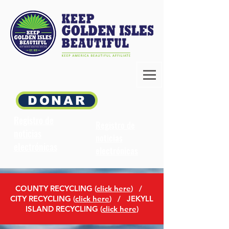
DONAR
Registro de
Registro de
noticias
noticias
electrónicas
electrónicas
COUNTY RECYCLING (
click here
)
/
CITY RECYCLING (
click here
) / JEKYLL
ISLAND RECYCLING (
click here
)